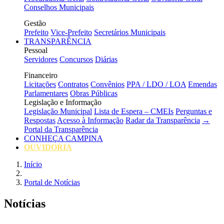
Conselhos Municipais
Gestão
Prefeito
Vice-Prefeito
Secretários Municipais
TRANSPARÊNCIA
Pessoal
Servidores
Concursos
Diárias
Financeiro
Licitações
Contratos
Convênios
PPA / LDO / LOA
Emendas
Parlamentares
Obras Públicas
Legislação e Informação
Legislação Municipal
Lista de Espera – CMEIs
Perguntas e
Respostas
Acesso à Informação
Radar da Transparência
→
Portal da Transparência
CONHEÇA CAMPINA
OUVIDORIA
Início
Portal de Notícias
Notícias