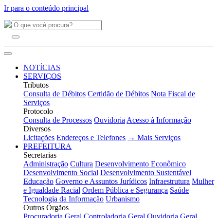
Ir para o conteúdo principal
NOTÍCIAS
SERVIÇOS
Tributos
Consulta de Débitos
Certidão de Débitos
Nota Fiscal de
Serviços
Protocolo
Consulta de Processos
Ouvidoria
Acesso à Informação
Diversos
Licitações
Endereços e Telefones
→ Mais Serviços
PREFEITURA
Secretarias
Administração
Cultura
Desenvolvimento Econômico
Desenvolvimento Social
Desenvolvimento Sustentável
Educação
Governo e Assuntos Jurídicos
Infraestrutura
Mulher
e Igualdade Racial
Ordem Pública e Segurança
Saúde
Tecnologia da Informação
Urbanismo
Outros Órgãos
Procuradoria Geral
Controladoria Geral
Ouvidoria Geral