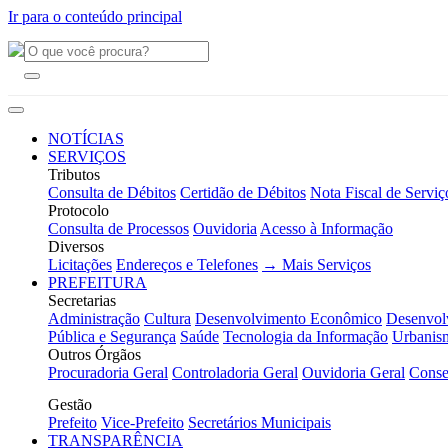
Ir para o conteúdo principal
NOTÍCIAS
SERVIÇOS
Tributos
Consulta de Débitos
Certidão de Débitos
Nota Fiscal de Serviç
Protocolo
Consulta de Processos
Ouvidoria
Acesso à Informação
Diversos
Licitações
Endereços e Telefones
→ Mais Serviços
PREFEITURA
Secretarias
Administração
Cultura
Desenvolvimento Econômico
Desenvol
Pública e Segurança
Saúde
Tecnologia da Informação
Urbanis
Outros Órgãos
Procuradoria Geral
Controladoria Geral
Ouvidoria Geral
Conse
Gestão
Prefeito
Vice-Prefeito
Secretários Municipais
TRANSPARÊNCIA