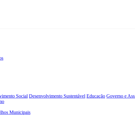
os
vimento Social
Desenvolvimento Sustentável
Educação
Governo e Assu
mo
lhos Municipais