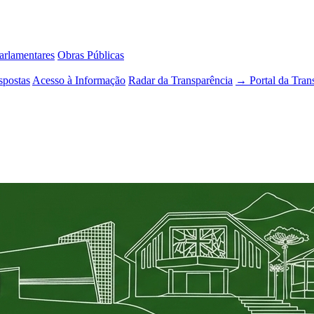
rlamentares
Obras Públicas
spostas
Acesso à Informação
Radar da Transparência
→ Portal da Tran