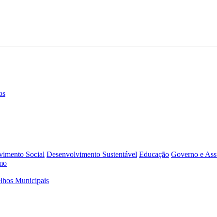
os
vimento Social
Desenvolvimento Sustentável
Educação
Governo e Assu
mo
lhos Municipais