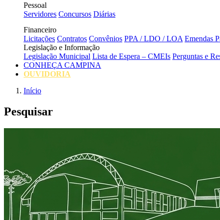
Pessoal
Servidores
Concursos
Diárias
Financeiro
Licitações
Contratos
Convênios
PPA / LDO / LOA
Emendas Pa
Legislação e Informação
Legislação Municipal
Lista de Espera – CMEIs
Perguntas e Re
CONHEÇA CAMPINA
OUVIDORIA
Início
Pesquisar