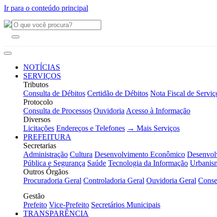
Ir para o conteúdo principal
NOTÍCIAS
SERVIÇOS
Tributos
Consulta de Débitos
Certidão de Débitos
Nota Fiscal de Serviç
Protocolo
Consulta de Processos
Ouvidoria
Acesso à Informação
Diversos
Licitações
Endereços e Telefones
→ Mais Serviços
PREFEITURA
Secretarias
Administração
Cultura
Desenvolvimento Econômico
Desenvol
Pública e Segurança
Saúde
Tecnologia da Informação
Urbanis
Outros Órgãos
Procuradoria Geral
Controladoria Geral
Ouvidoria Geral
Conse
Gestão
Prefeito
Vice-Prefeito
Secretários Municipais
TRANSPARÊNCIA