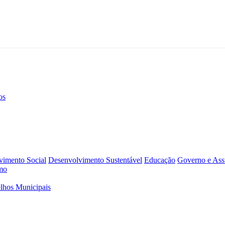
os
vimento Social
Desenvolvimento Sustentável
Educação
Governo e Assu
mo
lhos Municipais