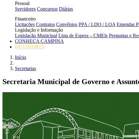
Pessoal
Servidores
Concursos
Diárias
Financeiro
Licitações
Contratos
Convênios
PPA / LDO / LOA
Emendas Pa
Legislação e Informação
Legislação Municipal
Lista de Espera – CMEIs
Perguntas e Re
CONHEÇA CAMPINA
OUVIDORIA
Início
Secretarias
Secretaria Municipal de Governo e Assunto