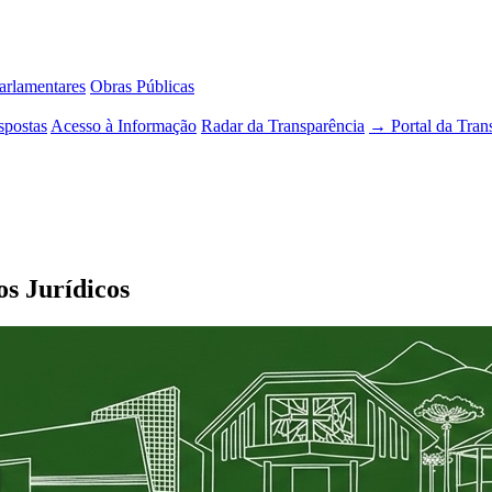
rlamentares
Obras Públicas
spostas
Acesso à Informação
Radar da Transparência
→ Portal da Tran
s Jurídicos