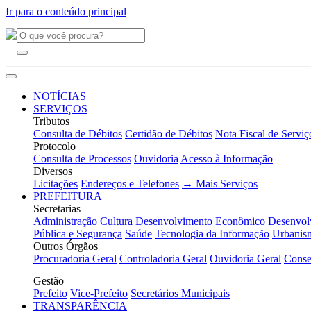
Ir para o conteúdo principal
NOTÍCIAS
SERVIÇOS
Tributos
Consulta de Débitos
Certidão de Débitos
Nota Fiscal de Serviç
Protocolo
Consulta de Processos
Ouvidoria
Acesso à Informação
Diversos
Licitações
Endereços e Telefones
→ Mais Serviços
PREFEITURA
Secretarias
Administração
Cultura
Desenvolvimento Econômico
Desenvol
Pública e Segurança
Saúde
Tecnologia da Informação
Urbanis
Outros Órgãos
Procuradoria Geral
Controladoria Geral
Ouvidoria Geral
Conse
Gestão
Prefeito
Vice-Prefeito
Secretários Municipais
TRANSPARÊNCIA