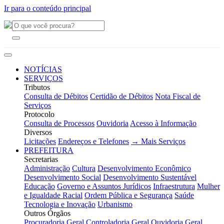
Ir para o conteúdo principal
NOTÍCIAS
SERVIÇOS
Tributos
Consulta de Débitos
Certidão de Débitos
Nota Fiscal de
Serviços
Protocolo
Consulta de Processos
Ouvidoria
Acesso à Informação
Diversos
Licitações
Endereços e Telefones
→ Mais Serviços
PREFEITURA
Secretarias
Administração
Cultura
Desenvolvimento Econômico
Desenvolvimento Social
Desenvolvimento Sustentável
Educação
Governo e Assuntos Jurídicos
Infraestrutura
Mulher
e Igualdade Racial
Ordem Pública e Segurança
Saúde
Tecnologia e Inovação
Urbanismo
Outros Órgãos
Procuradoria Geral
Controladoria Geral
Ouvidoria Geral