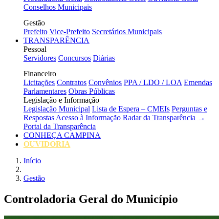
Conselhos Municipais
Gestão
Prefeito
Vice-Prefeito
Secretários Municipais
TRANSPARÊNCIA
Pessoal
Servidores
Concursos
Diárias
Financeiro
Licitações
Contratos
Convênios
PPA / LDO / LOA
Emendas
Parlamentares
Obras Públicas
Legislação e Informação
Legislação Municipal
Lista de Espera – CMEIs
Perguntas e
Respostas
Acesso à Informação
Radar da Transparência
→
Portal da Transparência
CONHEÇA CAMPINA
OUVIDORIA
Início
Gestão
Controladoria Geral do Município