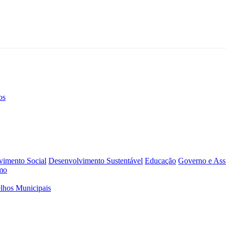
os
vimento Social
Desenvolvimento Sustentável
Educação
Governo e Assu
mo
lhos Municipais