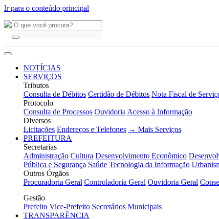
Ir para o conteúdo principal
NOTÍCIAS
SERVIÇOS
Tributos
Consulta de Débitos
Certidão de Débitos
Nota Fiscal de Serviç
Protocolo
Consulta de Processos
Ouvidoria
Acesso à Informação
Diversos
Licitações
Endereços e Telefones
→ Mais Serviços
PREFEITURA
Secretarias
Administração
Cultura
Desenvolvimento Econômico
Desenvol
Pública e Segurança
Saúde
Tecnologia da Informação
Urbanis
Outros Órgãos
Procuradoria Geral
Controladoria Geral
Ouvidoria Geral
Conse
Gestão
Prefeito
Vice-Prefeito
Secretários Municipais
TRANSPARÊNCIA