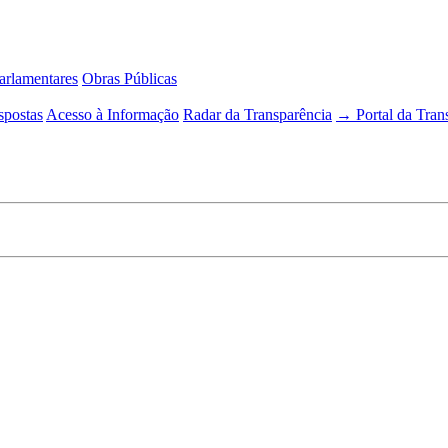
rlamentares
Obras Públicas
spostas
Acesso à Informação
Radar da Transparência
→ Portal da Tran