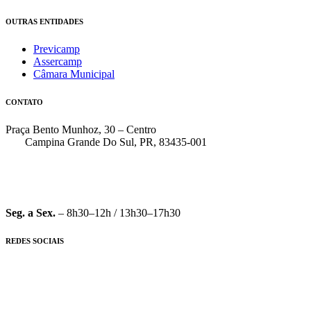
OUTRAS ENTIDADES
Previcamp
Assercamp
Câmara Municipal
CONTATO
Praça Bento Munhoz, 30 – Centro
Campina Grande Do Sul, PR, 83435-001
(41) 3162-7000
faleconosco@pmcgs.pr.gov.br
Seg. a Sex.
– 8h30–12h / 13h30–17h30
REDES SOCIAIS
© 2026 Prefeitura Municipal de Campina Grande do Sul – PR |
Preferências de Cookies
|
Mantido por
STI – Secretaria de Tecnologia da Informação