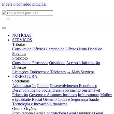
Ir para o conteúdo principal
NOTÍCIAS
SERVIÇOS
Tributos
Consulta de Débitos
Certidão de Débitos
Nota Fiscal de
Serviços
Protocolo
Consulta de Processos
Ouvidoria
Acesso à Informação
Diversos
Licitações
Endereços e Telefones
→ Mais Serviços
PREFEITURA
Secretarias
Administração
Cultura
Desenvolvimento Econômico
Desenvolvimento Social
Desenvolvimento Sustentável
Educação
Governo e Assuntos Jurídicos
Infraestrutura
Mulher
e Igualdade Racial
Ordem Pública e Segurança
Saúde
Tecnologia e Inovação
Urbanismo
Outros Órgãos
Procuradoria Geral
Controladoria Geral
Ouvidoria Geral