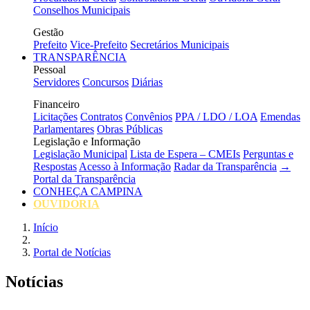
Conselhos Municipais
Gestão
Prefeito
Vice-Prefeito
Secretários Municipais
TRANSPARÊNCIA
Pessoal
Servidores
Concursos
Diárias
Financeiro
Licitações
Contratos
Convênios
PPA / LDO / LOA
Emendas
Parlamentares
Obras Públicas
Legislação e Informação
Legislação Municipal
Lista de Espera – CMEIs
Perguntas e
Respostas
Acesso à Informação
Radar da Transparência
→
Portal da Transparência
CONHEÇA CAMPINA
OUVIDORIA
Início
Portal de Notícias
Notícias