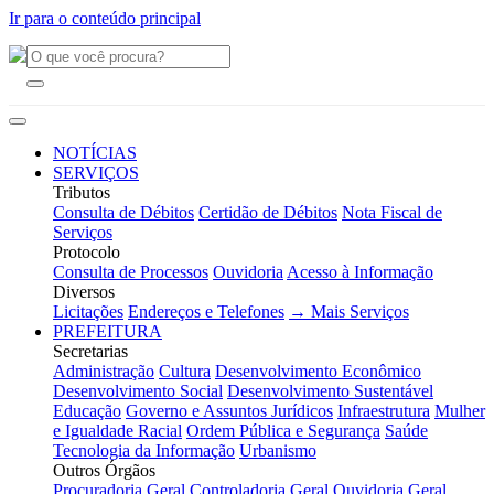
Ir para o conteúdo principal
NOTÍCIAS
SERVIÇOS
Tributos
Consulta de Débitos
Certidão de Débitos
Nota Fiscal de
Serviços
Protocolo
Consulta de Processos
Ouvidoria
Acesso à Informação
Diversos
Licitações
Endereços e Telefones
→ Mais Serviços
PREFEITURA
Secretarias
Administração
Cultura
Desenvolvimento Econômico
Desenvolvimento Social
Desenvolvimento Sustentável
Educação
Governo e Assuntos Jurídicos
Infraestrutura
Mulher
e Igualdade Racial
Ordem Pública e Segurança
Saúde
Tecnologia da Informação
Urbanismo
Outros Órgãos
Procuradoria Geral
Controladoria Geral
Ouvidoria Geral