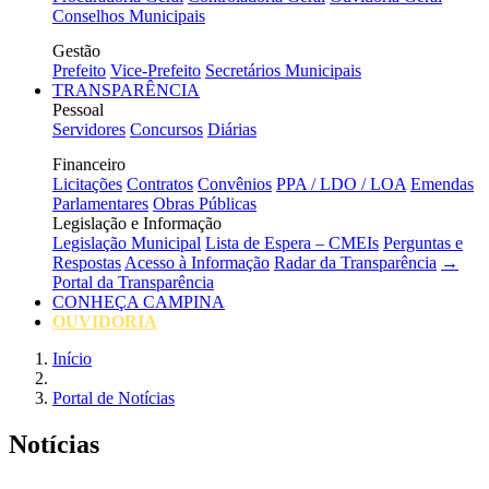
Conselhos Municipais
Gestão
Prefeito
Vice-Prefeito
Secretários Municipais
TRANSPARÊNCIA
Pessoal
Servidores
Concursos
Diárias
Financeiro
Licitações
Contratos
Convênios
PPA / LDO / LOA
Emendas
Parlamentares
Obras Públicas
Legislação e Informação
Legislação Municipal
Lista de Espera – CMEIs
Perguntas e
Respostas
Acesso à Informação
Radar da Transparência
→
Portal da Transparência
CONHEÇA CAMPINA
OUVIDORIA
Início
Portal de Notícias
Notícias