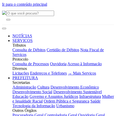
Ir para o conteúdo principal
NOTÍCIAS
SERVIÇOS
Tributos
Consulta de Débitos
Certidão de Débitos
Nota Fiscal de
Serviços
Protocolo
Consulta de Processos
Ouvidoria
Acesso à Informação
Diversos
Licitações
Endereços e Telefones
→ Mais Serviços
PREFEITURA
Secretarias
Administração
Cultura
Desenvolvimento Econômico
Desenvolvimento Social
Desenvolvimento Sustentável
Educação
Governo e Assuntos Jurídicos
Infraestrutura
Mulher
e Igualdade Racial
Ordem Pública e Segurança
Saúde
Tecnologia da Informação
Urbanismo
Outros Órgãos
Procuradoria Geral
Controladoria Geral
Ouvidoria Geral