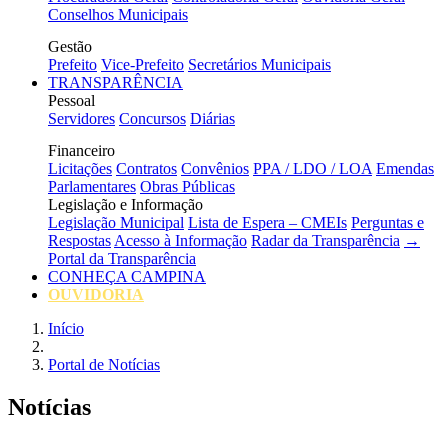
Conselhos Municipais
Gestão
Prefeito
Vice-Prefeito
Secretários Municipais
TRANSPARÊNCIA
Pessoal
Servidores
Concursos
Diárias
Financeiro
Licitações
Contratos
Convênios
PPA / LDO / LOA
Emendas
Parlamentares
Obras Públicas
Legislação e Informação
Legislação Municipal
Lista de Espera – CMEIs
Perguntas e
Respostas
Acesso à Informação
Radar da Transparência
→
Portal da Transparência
CONHEÇA CAMPINA
OUVIDORIA
Início
Portal de Notícias
Notícias