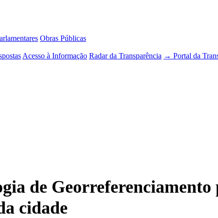
rlamentares
Obras Públicas
spostas
Acesso à Informação
Radar da Transparência
→ Portal da Tran
logia de Georreferenciamento 
da cidade