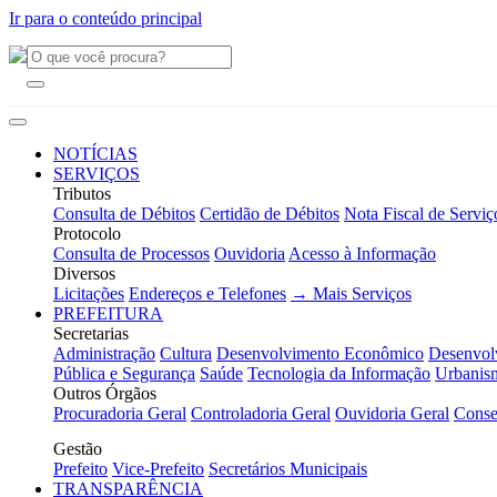
Ir para o conteúdo principal
NOTÍCIAS
SERVIÇOS
Tributos
Consulta de Débitos
Certidão de Débitos
Nota Fiscal de Serviç
Protocolo
Consulta de Processos
Ouvidoria
Acesso à Informação
Diversos
Licitações
Endereços e Telefones
→ Mais Serviços
PREFEITURA
Secretarias
Administração
Cultura
Desenvolvimento Econômico
Desenvol
Pública e Segurança
Saúde
Tecnologia da Informação
Urbanis
Outros Órgãos
Procuradoria Geral
Controladoria Geral
Ouvidoria Geral
Conse
Gestão
Prefeito
Vice-Prefeito
Secretários Municipais
TRANSPARÊNCIA