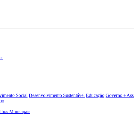
os
vimento Social
Desenvolvimento Sustentável
Educação
Governo e Assu
mo
lhos Municipais