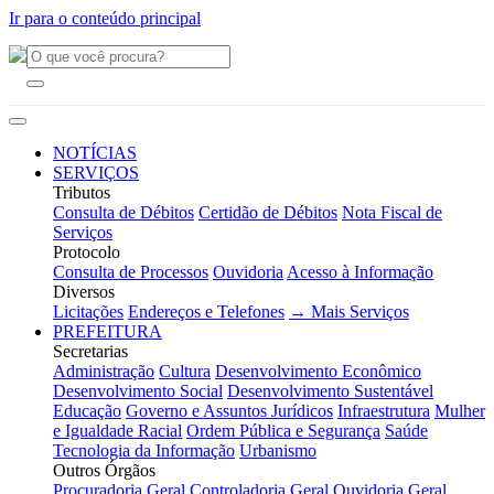
Ir para o conteúdo principal
NOTÍCIAS
SERVIÇOS
Tributos
Consulta de Débitos
Certidão de Débitos
Nota Fiscal de
Serviços
Protocolo
Consulta de Processos
Ouvidoria
Acesso à Informação
Diversos
Licitações
Endereços e Telefones
→ Mais Serviços
PREFEITURA
Secretarias
Administração
Cultura
Desenvolvimento Econômico
Desenvolvimento Social
Desenvolvimento Sustentável
Educação
Governo e Assuntos Jurídicos
Infraestrutura
Mulher
e Igualdade Racial
Ordem Pública e Segurança
Saúde
Tecnologia da Informação
Urbanismo
Outros Órgãos
Procuradoria Geral
Controladoria Geral
Ouvidoria Geral