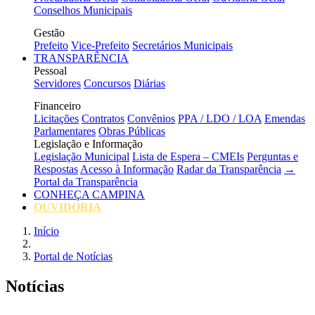
Conselhos Municipais
Gestão
Prefeito
Vice-Prefeito
Secretários Municipais
TRANSPARÊNCIA
Pessoal
Servidores
Concursos
Diárias
Financeiro
Licitações
Contratos
Convênios
PPA / LDO / LOA
Emendas
Parlamentares
Obras Públicas
Legislação e Informação
Legislação Municipal
Lista de Espera – CMEIs
Perguntas e
Respostas
Acesso à Informação
Radar da Transparência
→
Portal da Transparência
CONHEÇA CAMPINA
OUVIDORIA
Início
Portal de Notícias
Notícias