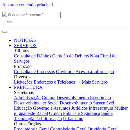
Ir para o conteúdo principal
NOTÍCIAS
SERVIÇOS
Tributos
Consulta de Débitos
Certidão de Débitos
Nota Fiscal de
Serviços
Protocolo
Consulta de Processos
Ouvidoria
Acesso à Informação
Diversos
Licitações
Endereços e Telefones
→ Mais Serviços
PREFEITURA
Secretarias
Administração
Cultura
Desenvolvimento Econômico
Desenvolvimento Social
Desenvolvimento Sustentável
Educação
Governo e Assuntos Jurídicos
Infraestrutura
Mulher
e Igualdade Racial
Ordem Pública e Segurança
Saúde
Tecnologia da Informação
Urbanismo
Outros Órgãos
Procuradoria Geral
Controladoria Geral
Ouvidoria Geral