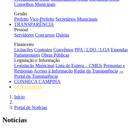
Conselhos Municipais
Gestão
Prefeito
Vice-Prefeito
Secretários Municipais
TRANSPARÊNCIA
Pessoal
Servidores
Concursos
Diárias
Financeiro
Licitações
Contratos
Convênios
PPA / LDO / LOA
Emendas
Parlamentares
Obras Públicas
Legislação e Informação
Legislação Municipal
Lista de Espera – CMEIs
Perguntas e
Respostas
Acesso à Informação
Radar da Transparência
→
Portal da Transparência
CONHEÇA CAMPINA
OUVIDORIA
Início
Portal de Notícias
Notícias