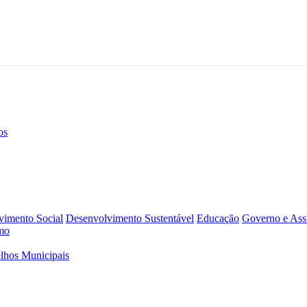
os
vimento Social
Desenvolvimento Sustentável
Educação
Governo e Assu
mo
lhos Municipais