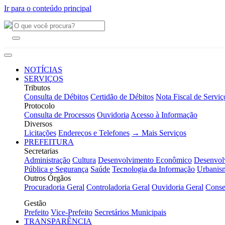
Ir para o conteúdo principal
NOTÍCIAS
SERVIÇOS
Tributos
Consulta de Débitos
Certidão de Débitos
Nota Fiscal de Serviç
Protocolo
Consulta de Processos
Ouvidoria
Acesso à Informação
Diversos
Licitações
Endereços e Telefones
→ Mais Serviços
PREFEITURA
Secretarias
Administração
Cultura
Desenvolvimento Econômico
Desenvol
Pública e Segurança
Saúde
Tecnologia da Informação
Urbanis
Outros Órgãos
Procuradoria Geral
Controladoria Geral
Ouvidoria Geral
Conse
Gestão
Prefeito
Vice-Prefeito
Secretários Municipais
TRANSPARÊNCIA