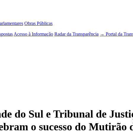
rlamentares
Obras Públicas
spostas
Acesso à Informação
Radar da Transparência
→ Portal da Tran
e do Sul e Tribunal de Justi
ebram o sucesso do Mutirão d