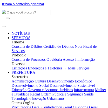
Ir para o conteúdo principal
NOTÍCIAS
SERVIÇOS
Tributos
Consulta de Débitos
Certidão de Débitos
Nota Fiscal de
Serviços
Protocolo
Consulta de Processos
Ouvidoria
Acesso à Informação
Diversos
Licitações
Endereços e Telefones
→ Mais Serviços
PREFEITURA
Secretarias
Administração
Cultura
Desenvolvimento Econômico
Desenvolvimento Social
Desenvolvimento Sustentável
Educação
Governo e Assuntos Jurídicos
Infraestrutura
Mulher
e Igualdade Racial
Ordem Pública e Segurança
Saúde
Tecnologia e Inovação
Urbanismo
Outros Órgãos
Procuradoria Geral
Controladoria Geral
Ouvidoria Geral