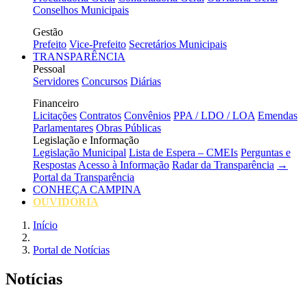
Conselhos Municipais
Gestão
Prefeito
Vice-Prefeito
Secretários Municipais
TRANSPARÊNCIA
Pessoal
Servidores
Concursos
Diárias
Financeiro
Licitações
Contratos
Convênios
PPA / LDO / LOA
Emendas
Parlamentares
Obras Públicas
Legislação e Informação
Legislação Municipal
Lista de Espera – CMEIs
Perguntas e
Respostas
Acesso à Informação
Radar da Transparência
→
Portal da Transparência
CONHEÇA CAMPINA
OUVIDORIA
Início
Portal de Notícias
Notícias