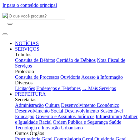
Ir para o conteúdo principal
NOTÍCIAS
SERVIÇOS
Tributos
Consulta de Débitos
Certidão de Débitos
Nota Fiscal de
Serviços
Protocolo
Consulta de Processos
Ouvidoria
Acesso à Informação
Diversos
Licitações
Endereços e Telefones
→ Mais Serviços
PREFEITURA
Secretarias
Administração
Cultura
Desenvolvimento Econômico
Desenvolvimento Social
Desenvolvimento Sustentável
Educação
Governo e Assuntos Jurídicos
Infraestrutura
Mulher
e Igualdade Racial
Ordem Pública e Segurança
Saúde
Tecnologia e Inovação
Urbanismo
Outros Órgãos
Procuradoria Geral
Controladoria Geral
Ouvidoria Geral