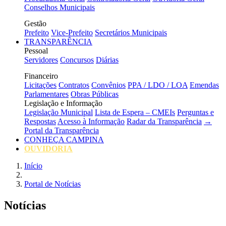
Conselhos Municipais
Gestão
Prefeito
Vice-Prefeito
Secretários Municipais
TRANSPARÊNCIA
Pessoal
Servidores
Concursos
Diárias
Financeiro
Licitações
Contratos
Convênios
PPA / LDO / LOA
Emendas
Parlamentares
Obras Públicas
Legislação e Informação
Legislação Municipal
Lista de Espera – CMEIs
Perguntas e
Respostas
Acesso à Informação
Radar da Transparência
→
Portal da Transparência
CONHEÇA CAMPINA
OUVIDORIA
Início
Portal de Notícias
Notícias