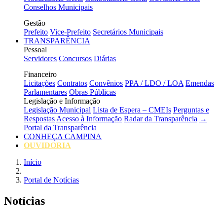
Conselhos Municipais
Gestão
Prefeito
Vice-Prefeito
Secretários Municipais
TRANSPARÊNCIA
Pessoal
Servidores
Concursos
Diárias
Financeiro
Licitações
Contratos
Convênios
PPA / LDO / LOA
Emendas
Parlamentares
Obras Públicas
Legislação e Informação
Legislação Municipal
Lista de Espera – CMEIs
Perguntas e
Respostas
Acesso à Informação
Radar da Transparência
→
Portal da Transparência
CONHEÇA CAMPINA
OUVIDORIA
Início
Portal de Notícias
Notícias