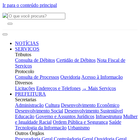
Ir para o conteúdo principal
NOTÍCIAS
SERVIÇOS
Tributos
Consulta de Débitos
Certidão de Débitos
Nota Fiscal de
Serviços
Protocolo
Consulta de Processos
Ouvidoria
Acesso à Informação
Diversos
Licitações
Endereços e Telefones
→ Mais Serviços
PREFEITURA
Secretarias
Administração
Cultura
Desenvolvimento Econômico
Desenvolvimento Social
Desenvolvimento Sustentável
Educação
Governo e Assuntos Jurídicos
Infraestrutura
Mulher
e Igualdade Racial
Ordem Pública e Segurança
Saúde
Tecnologia da Informação
Urbanismo
Outros Órgãos
Procuradoria Geral
Controladoria Geral
Ouvidoria Geral