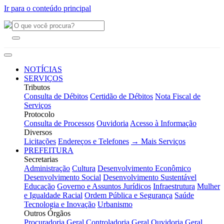
Ir para o conteúdo principal
NOTÍCIAS
SERVIÇOS
Tributos
Consulta de Débitos
Certidão de Débitos
Nota Fiscal de
Serviços
Protocolo
Consulta de Processos
Ouvidoria
Acesso à Informação
Diversos
Licitações
Endereços e Telefones
→ Mais Serviços
PREFEITURA
Secretarias
Administração
Cultura
Desenvolvimento Econômico
Desenvolvimento Social
Desenvolvimento Sustentável
Educação
Governo e Assuntos Jurídicos
Infraestrutura
Mulher
e Igualdade Racial
Ordem Pública e Segurança
Saúde
Tecnologia e Inovação
Urbanismo
Outros Órgãos
Procuradoria Geral
Controladoria Geral
Ouvidoria Geral