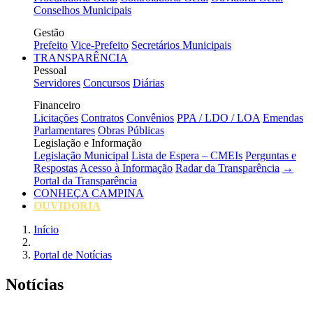
Conselhos Municipais
Gestão
Prefeito
Vice-Prefeito
Secretários Municipais
TRANSPARÊNCIA
Pessoal
Servidores
Concursos
Diárias
Financeiro
Licitações
Contratos
Convênios
PPA / LDO / LOA
Emendas
Parlamentares
Obras Públicas
Legislação e Informação
Legislação Municipal
Lista de Espera – CMEIs
Perguntas e
Respostas
Acesso à Informação
Radar da Transparência
→
Portal da Transparência
CONHEÇA CAMPINA
OUVIDORIA
Início
Portal de Notícias
Notícias