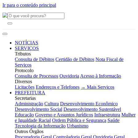
Ir para o conteúdo principal
NOTÍCIAS
SERVIÇOS
Tributos
Consulta de Débitos
Certidão de Débitos
Nota Fiscal de
Serviços
Protocolo
Consulta de Processos
Ouvidoria
Acesso à Informação
Diversos
Licitações
Endereços e Telefones
→ Mais Serviços
PREFEITURA
Secretarias
Administração
Cultura
Desenvolvimento Econômico
Desenvolvimento Social
Desenvolvimento Sustentável
Educação
Governo e Assuntos Jurídicos
Infraestrutura
Mulher
e Igualdade Racial
Ordem Pública e Segurança
Saúde
Tecnologia da Informação
Urbanismo
Outros Órgãos
Procuradoria Geral
Controladoria Geral
Ouvidoria Geral