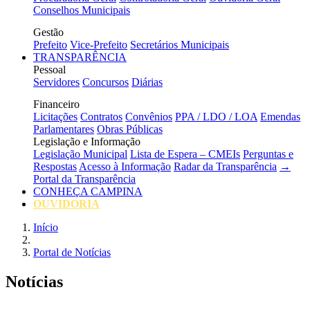
Conselhos Municipais
Gestão
Prefeito
Vice-Prefeito
Secretários Municipais
TRANSPARÊNCIA
Pessoal
Servidores
Concursos
Diárias
Financeiro
Licitações
Contratos
Convênios
PPA / LDO / LOA
Emendas
Parlamentares
Obras Públicas
Legislação e Informação
Legislação Municipal
Lista de Espera – CMEIs
Perguntas e
Respostas
Acesso à Informação
Radar da Transparência
→
Portal da Transparência
CONHEÇA CAMPINA
OUVIDORIA
Início
Portal de Notícias
Notícias