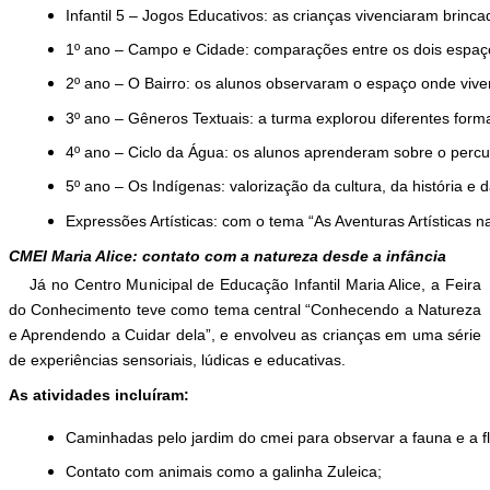
Infantil 5 – Jogos Educativos
: as crianças vivenciaram brinca
1º ano – Campo e Cidade
: comparações entre os dois espaço
2º ano – O Bairro
: os alunos observaram o espaço onde vive
3º ano – Gêneros Textuais
: a turma explorou diferentes for
4º ano – Ciclo da Água
: os alunos aprenderam sobre o percu
5º ano – Os Indígenas
: valorização da cultura, da história e 
Expressões Artísticas
: com o tema “As Aventuras Artísticas na
CMEI Maria Alice: contato com a natureza desde a infância
Já no Centro Municipal de Educação Infantil Maria Alice, a Feira
do Conhecimento teve como tema central
“Conhecendo a Natureza
e Aprendendo a Cuidar dela”
, e envolveu as crianças em uma série
de experiências sensoriais, lúdicas e educativas.
As atividades incluíram:
Caminhadas pelo jardim do cmei para observar a fauna e a fl
Contato com animais como a galinha Zuleica;