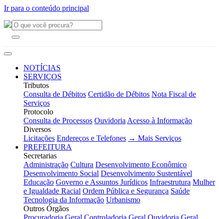
Ir para o conteúdo principal
NOTÍCIAS
SERVIÇOS
Tributos
Consulta de Débitos
Certidão de Débitos
Nota Fiscal de
Serviços
Protocolo
Consulta de Processos
Ouvidoria
Acesso à Informação
Diversos
Licitações
Endereços e Telefones
→ Mais Serviços
PREFEITURA
Secretarias
Administração
Cultura
Desenvolvimento Econômico
Desenvolvimento Social
Desenvolvimento Sustentável
Educação
Governo e Assuntos Jurídicos
Infraestrutura
Mulher
e Igualdade Racial
Ordem Pública e Segurança
Saúde
Tecnologia da Informação
Urbanismo
Outros Órgãos
Procuradoria Geral
Controladoria Geral
Ouvidoria Geral