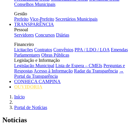
Conselhos Municipais
Gestão
Prefeito
Vice-Prefeito
Secretários Municipais
TRANSPARÊNCIA
Pessoal
Servidores
Concursos
Diárias
Financeiro
Licitações
Contratos
Convênios
PPA / LDO / LOA
Emendas
Parlamentares
Obras Públicas
Legislação e Informação
Legislação Municipal
Lista de Espera – CMEIs
Perguntas e
Respostas
Acesso à Informação
Radar da Transparência
→
Portal da Transparência
CONHEÇA CAMPINA
OUVIDORIA
Início
Portal de Notícias
Notícias