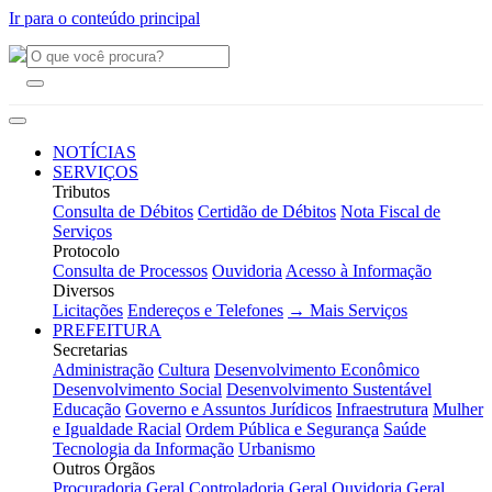
Ir para o conteúdo principal
NOTÍCIAS
SERVIÇOS
Tributos
Consulta de Débitos
Certidão de Débitos
Nota Fiscal de
Serviços
Protocolo
Consulta de Processos
Ouvidoria
Acesso à Informação
Diversos
Licitações
Endereços e Telefones
→ Mais Serviços
PREFEITURA
Secretarias
Administração
Cultura
Desenvolvimento Econômico
Desenvolvimento Social
Desenvolvimento Sustentável
Educação
Governo e Assuntos Jurídicos
Infraestrutura
Mulher
e Igualdade Racial
Ordem Pública e Segurança
Saúde
Tecnologia da Informação
Urbanismo
Outros Órgãos
Procuradoria Geral
Controladoria Geral
Ouvidoria Geral