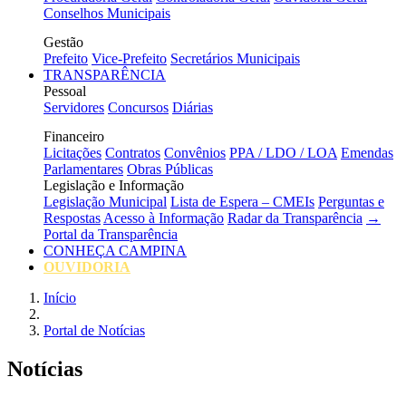
Conselhos Municipais
Gestão
Prefeito
Vice-Prefeito
Secretários Municipais
TRANSPARÊNCIA
Pessoal
Servidores
Concursos
Diárias
Financeiro
Licitações
Contratos
Convênios
PPA / LDO / LOA
Emendas
Parlamentares
Obras Públicas
Legislação e Informação
Legislação Municipal
Lista de Espera – CMEIs
Perguntas e
Respostas
Acesso à Informação
Radar da Transparência
→
Portal da Transparência
CONHEÇA CAMPINA
OUVIDORIA
Início
Portal de Notícias
Notícias