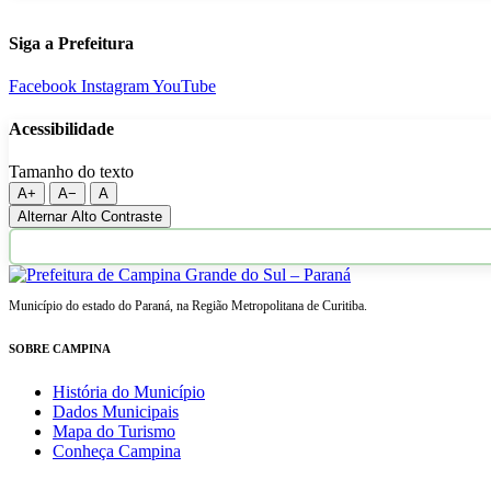
Siga a Prefeitura
Facebook
Instagram
YouTube
Acessibilidade
Tamanho do texto
A+
A−
A
Alternar Alto Contraste
Município do estado do Paraná, na Região Metropolitana de Curitiba.
SOBRE CAMPINA
História do Município
Dados Municipais
Mapa do Turismo
Conheça Campina