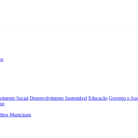
os
vimento Social
Desenvolvimento Sustentável
Educação
Governo e Assu
mo
lhos Municipais