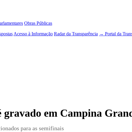
rlamentares
Obras Públicas
spostas
Acesso à Informação
Radar da Transparência
→ Portal da Tran
é gravado em Campina Grand
cionados para as semifinais