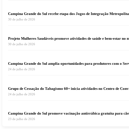
Campina Grande do Sul recebe etapa dos Jogos de Integração Metropolita
30 de julho de 2026
Projeto Mulheres Saudáveis promove atividades de saúde e bem-estar no 
30 de julho de 2026
Campina Grande do Sul amplia oportunidades para produtores com o Serv
24 de julho de 2026
Grupo de Cessação do Tabagismo 60+ inicia atividades no Centro de Conv
24 de julho de 2026
Campina Grande do Sul promove vacinação antirrábica gratuita para cães e
23 de julho de 2026