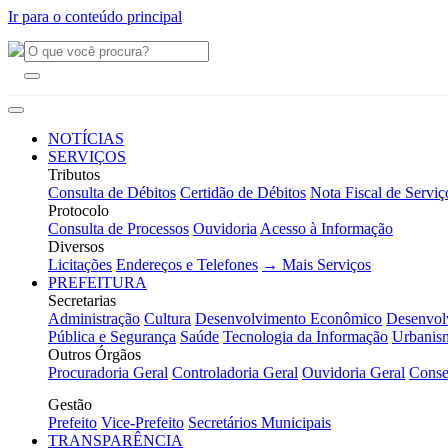
Ir para o conteúdo principal
NOTÍCIAS
SERVIÇOS
Tributos
Consulta de Débitos
Certidão de Débitos
Nota Fiscal de Serviç
Protocolo
Consulta de Processos
Ouvidoria
Acesso à Informação
Diversos
Licitações
Endereços e Telefones
→ Mais Serviços
PREFEITURA
Secretarias
Administração
Cultura
Desenvolvimento Econômico
Desenvol
Pública e Segurança
Saúde
Tecnologia da Informação
Urbanis
Outros Órgãos
Procuradoria Geral
Controladoria Geral
Ouvidoria Geral
Conse
Gestão
Prefeito
Vice-Prefeito
Secretários Municipais
TRANSPARÊNCIA