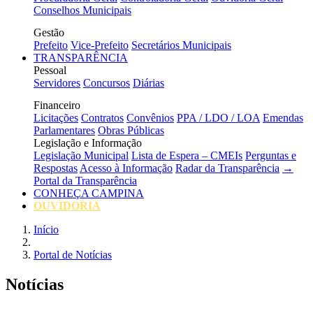
Conselhos Municipais
Gestão
Prefeito
Vice-Prefeito
Secretários Municipais
TRANSPARÊNCIA
Pessoal
Servidores
Concursos
Diárias
Financeiro
Licitações
Contratos
Convênios
PPA / LDO / LOA
Emendas
Parlamentares
Obras Públicas
Legislação e Informação
Legislação Municipal
Lista de Espera – CMEIs
Perguntas e
Respostas
Acesso à Informação
Radar da Transparência
→
Portal da Transparência
CONHEÇA CAMPINA
OUVIDORIA
Início
Portal de Notícias
Notícias