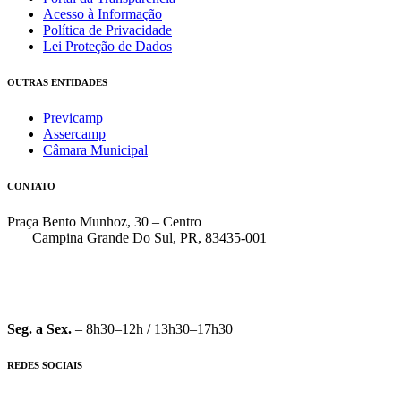
Acesso à Informação
Política de Privacidade
Lei Proteção de Dados
OUTRAS ENTIDADES
Previcamp
Assercamp
Câmara Municipal
CONTATO
Praça Bento Munhoz, 30 – Centro
Campina Grande Do Sul, PR, 83435-001
(41) 3162-7000
faleconosco@pmcgs.pr.gov.br
Seg. a Sex.
– 8h30–12h / 13h30–17h30
REDES SOCIAIS