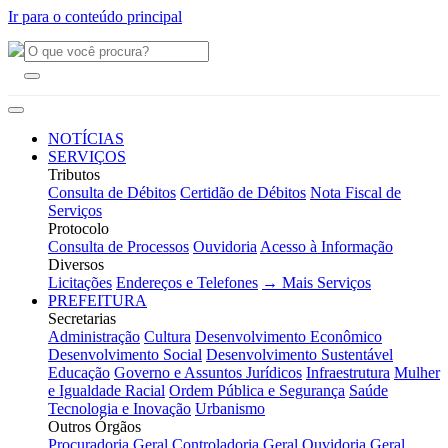
Ir para o conteúdo principal
NOTÍCIAS
SERVIÇOS
Tributos
Consulta de Débitos
Certidão de Débitos
Nota Fiscal de
Serviços
Protocolo
Consulta de Processos
Ouvidoria
Acesso à Informação
Diversos
Licitações
Endereços e Telefones
→ Mais Serviços
PREFEITURA
Secretarias
Administração
Cultura
Desenvolvimento Econômico
Desenvolvimento Social
Desenvolvimento Sustentável
Educação
Governo e Assuntos Jurídicos
Infraestrutura
Mulher
e Igualdade Racial
Ordem Pública e Segurança
Saúde
Tecnologia e Inovação
Urbanismo
Outros Órgãos
Procuradoria Geral
Controladoria Geral
Ouvidoria Geral