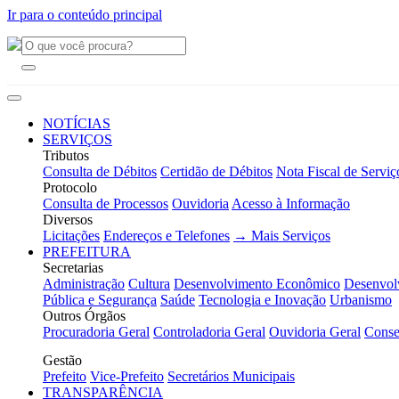
Ir para o conteúdo principal
NOTÍCIAS
SERVIÇOS
Tributos
Consulta de Débitos
Certidão de Débitos
Nota Fiscal de Serviç
Protocolo
Consulta de Processos
Ouvidoria
Acesso à Informação
Diversos
Licitações
Endereços e Telefones
→ Mais Serviços
PREFEITURA
Secretarias
Administração
Cultura
Desenvolvimento Econômico
Desenvol
Pública e Segurança
Saúde
Tecnologia e Inovação
Urbanismo
Outros Órgãos
Procuradoria Geral
Controladoria Geral
Ouvidoria Geral
Conse
Gestão
Prefeito
Vice-Prefeito
Secretários Municipais
TRANSPARÊNCIA