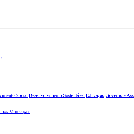
os
vimento Social
Desenvolvimento Sustentável
Educação
Governo e Assu
lhos Municipais