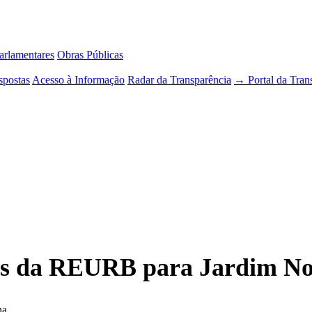
rlamentares
Obras Públicas
spostas
Acesso à Informação
Radar da Transparência
→ Portal da Tran
ulas da REURB para Jardim 