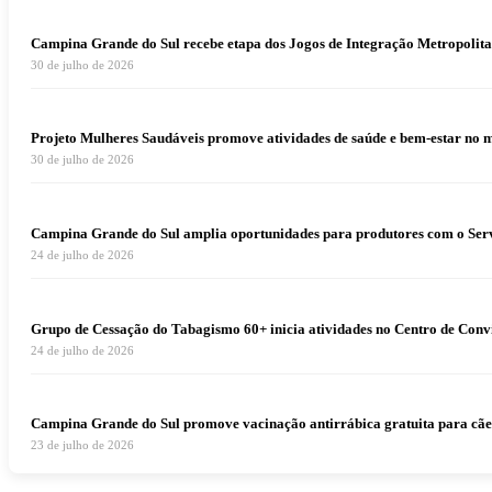
Campina Grande do Sul recebe etapa dos Jogos de Integração Metropolita
30 de julho de 2026
Projeto Mulheres Saudáveis promove atividades de saúde e bem-estar no 
30 de julho de 2026
Campina Grande do Sul amplia oportunidades para produtores com o Serv
24 de julho de 2026
Grupo de Cessação do Tabagismo 60+ inicia atividades no Centro de Conv
24 de julho de 2026
Campina Grande do Sul promove vacinação antirrábica gratuita para cães e
23 de julho de 2026