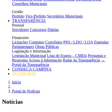
Conselhos Municipais
Gestão
Prefeito
Vice-Prefeito
Secretários Municipais
TRANSPARÊNCIA
Pessoal
Servidores
Concursos
Diárias
Financeiro
Licitações
Contratos
Convênios
PPA / LDO / LOA
Emendas
Parlamentares
Obras Públicas
Legislação e Informação
Legislação Municipal
Lista de Espera – CMEIs
Perguntas e
Respostas
Acesso à Informação
Radar da Transparência
→
Portal da Transparência
CONHEÇA CAMPINA
OUVIDORIA
Início
Portal de Notícias
Notícias