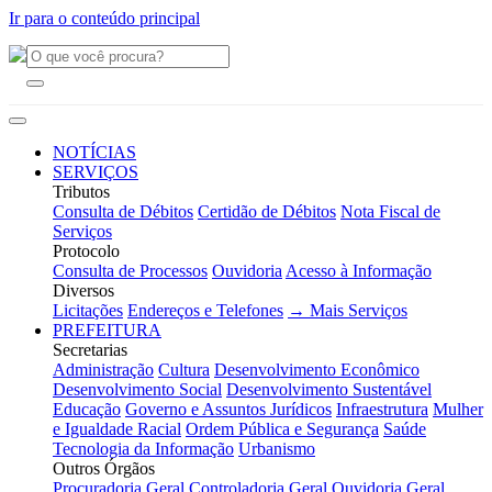
Ir para o conteúdo principal
NOTÍCIAS
SERVIÇOS
Tributos
Consulta de Débitos
Certidão de Débitos
Nota Fiscal de
Serviços
Protocolo
Consulta de Processos
Ouvidoria
Acesso à Informação
Diversos
Licitações
Endereços e Telefones
→ Mais Serviços
PREFEITURA
Secretarias
Administração
Cultura
Desenvolvimento Econômico
Desenvolvimento Social
Desenvolvimento Sustentável
Educação
Governo e Assuntos Jurídicos
Infraestrutura
Mulher
e Igualdade Racial
Ordem Pública e Segurança
Saúde
Tecnologia da Informação
Urbanismo
Outros Órgãos
Procuradoria Geral
Controladoria Geral
Ouvidoria Geral