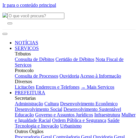
Ir para o conteúdo principal
NOTÍCIAS
SERVIÇOS
Tributos
Consulta de Débitos
Certidão de Débitos
Nota Fiscal de
Serviços
Protocolo
Consulta de Processos
Ouvidoria
Acesso à Informação
Diversos
Licitações
Endereços e Telefones
→ Mais Serviços
PREFEITURA
Secretarias
Administração
Cultura
Desenvolvimento Econômico
Desenvolvimento Social
Desenvolvimento Sustentável
Educação
Governo e Assuntos Jurídicos
Infraestrutura
Mulher
e Igualdade Racial
Ordem Pública e Segurança
Saúde
Tecnologia e Inovação
Urbanismo
Outros Órgãos
Procuradoria Geral
Controladoria Geral
Ouvidoria Geral