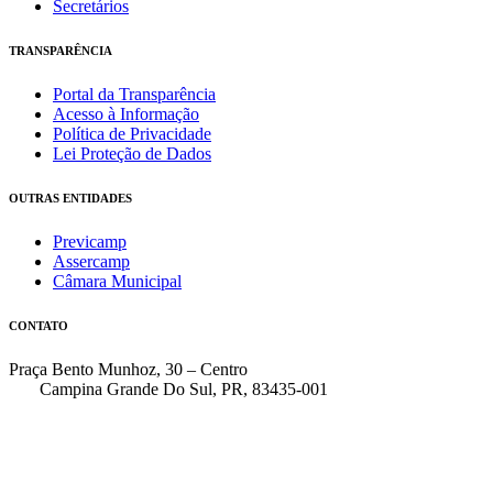
Secretários
TRANSPARÊNCIA
Portal da Transparência
Acesso à Informação
Política de Privacidade
Lei Proteção de Dados
OUTRAS ENTIDADES
Previcamp
Assercamp
Câmara Municipal
CONTATO
Praça Bento Munhoz, 30 – Centro
Campina Grande Do Sul, PR, 83435-001
(41) 3162-7000
faleconosco@pmcgs.pr.gov.br