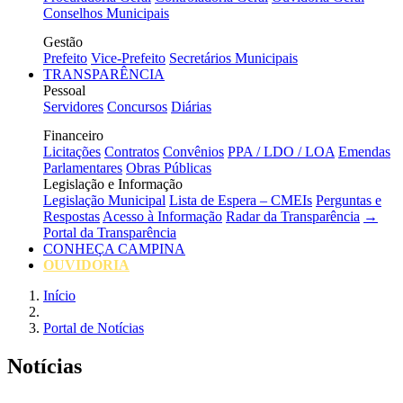
Conselhos Municipais
Gestão
Prefeito
Vice-Prefeito
Secretários Municipais
TRANSPARÊNCIA
Pessoal
Servidores
Concursos
Diárias
Financeiro
Licitações
Contratos
Convênios
PPA / LDO / LOA
Emendas
Parlamentares
Obras Públicas
Legislação e Informação
Legislação Municipal
Lista de Espera – CMEIs
Perguntas e
Respostas
Acesso à Informação
Radar da Transparência
→
Portal da Transparência
CONHEÇA CAMPINA
OUVIDORIA
Início
Portal de Notícias
Notícias