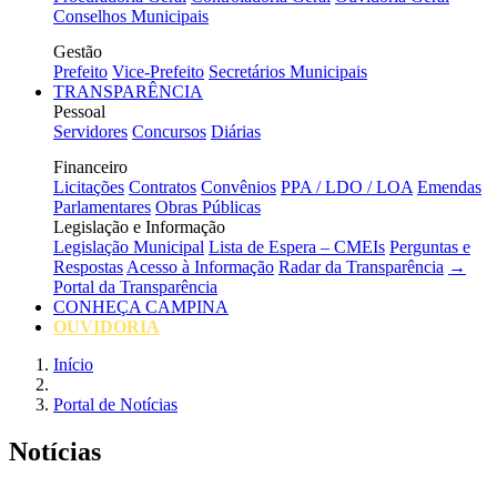
Conselhos Municipais
Gestão
Prefeito
Vice-Prefeito
Secretários Municipais
TRANSPARÊNCIA
Pessoal
Servidores
Concursos
Diárias
Financeiro
Licitações
Contratos
Convênios
PPA / LDO / LOA
Emendas
Parlamentares
Obras Públicas
Legislação e Informação
Legislação Municipal
Lista de Espera – CMEIs
Perguntas e
Respostas
Acesso à Informação
Radar da Transparência
→
Portal da Transparência
CONHEÇA CAMPINA
OUVIDORIA
Início
Portal de Notícias
Notícias