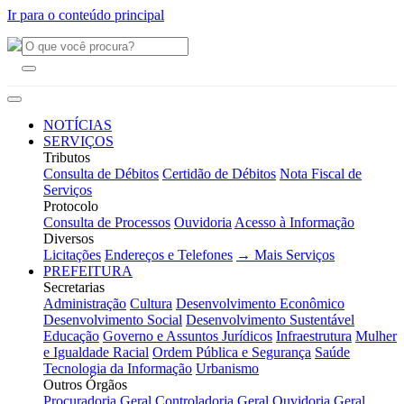
Ir para o conteúdo principal
NOTÍCIAS
SERVIÇOS
Tributos
Consulta de Débitos
Certidão de Débitos
Nota Fiscal de
Serviços
Protocolo
Consulta de Processos
Ouvidoria
Acesso à Informação
Diversos
Licitações
Endereços e Telefones
→ Mais Serviços
PREFEITURA
Secretarias
Administração
Cultura
Desenvolvimento Econômico
Desenvolvimento Social
Desenvolvimento Sustentável
Educação
Governo e Assuntos Jurídicos
Infraestrutura
Mulher
e Igualdade Racial
Ordem Pública e Segurança
Saúde
Tecnologia da Informação
Urbanismo
Outros Órgãos
Procuradoria Geral
Controladoria Geral
Ouvidoria Geral