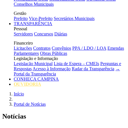
Conselhos Municipais
Gestão
Prefeito
Vice-Prefeito
Secretários Municipais
TRANSPARÊNCIA
Pessoal
Servidores
Concursos
Diárias
Financeiro
Licitações
Contratos
Convênios
PPA / LDO / LOA
Emendas
Parlamentares
Obras Públicas
Legislação e Informação
Legislação Municipal
Lista de Espera – CMEIs
Perguntas e
Respostas
Acesso à Informação
Radar da Transparência
→
Portal da Transparência
CONHEÇA CAMPINA
OUVIDORIA
Início
Portal de Notícias
Notícias