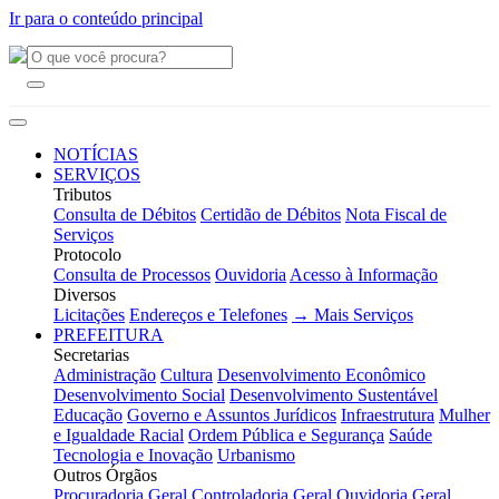
Ir para o conteúdo principal
NOTÍCIAS
SERVIÇOS
Tributos
Consulta de Débitos
Certidão de Débitos
Nota Fiscal de
Serviços
Protocolo
Consulta de Processos
Ouvidoria
Acesso à Informação
Diversos
Licitações
Endereços e Telefones
→ Mais Serviços
PREFEITURA
Secretarias
Administração
Cultura
Desenvolvimento Econômico
Desenvolvimento Social
Desenvolvimento Sustentável
Educação
Governo e Assuntos Jurídicos
Infraestrutura
Mulher
e Igualdade Racial
Ordem Pública e Segurança
Saúde
Tecnologia e Inovação
Urbanismo
Outros Órgãos
Procuradoria Geral
Controladoria Geral
Ouvidoria Geral