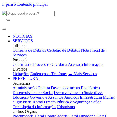
Ir para o conteúdo principal
NOTÍCIAS
SERVIÇOS
Tributos
Consulta de Débitos
Certidão de Débitos
Nota Fiscal de
Serviços
Protocolo
Consulta de Processos
Ouvidoria
Acesso à Informação
Diversos
Licitações
Endereços e Telefones
→ Mais Serviços
PREFEITURA
Secretarias
Administração
Cultura
Desenvolvimento Econômico
Desenvolvimento Social
Desenvolvimento Sustentável
Educação
Governo e Assuntos Jurídicos
Infraestrutura
Mulher
e Igualdade Racial
Ordem Pública e Segurança
Saúde
Tecnologia da Informação
Urbanismo
Outros Órgãos
Procuradoria Geral
Controladoria Geral
Ouvidoria Geral