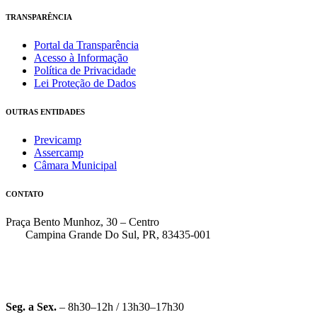
TRANSPARÊNCIA
Portal da Transparência
Acesso à Informação
Política de Privacidade
Lei Proteção de Dados
OUTRAS ENTIDADES
Previcamp
Assercamp
Câmara Municipal
CONTATO
Praça Bento Munhoz, 30 – Centro
Campina Grande Do Sul, PR, 83435-001
(41) 3162-7000
faleconosco@pmcgs.pr.gov.br
Seg. a Sex.
– 8h30–12h / 13h30–17h30