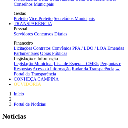
Conselhos Municipais
Gestão
Prefeito
Vice-Prefeito
Secretários Municipais
TRANSPARÊNCIA
Pessoal
Servidores
Concursos
Diárias
Financeiro
Licitações
Contratos
Convênios
PPA / LDO / LOA
Emendas
Parlamentares
Obras Públicas
Legislação e Informação
Legislação Municipal
Lista de Espera – CMEIs
Perguntas e
Respostas
Acesso à Informação
Radar da Transparência
→
Portal da Transparência
CONHEÇA CAMPINA
OUVIDORIA
Início
Portal de Notícias
Notícias