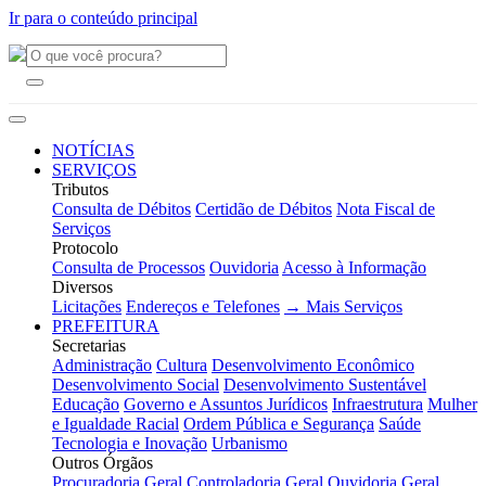
Ir para o conteúdo principal
NOTÍCIAS
SERVIÇOS
Tributos
Consulta de Débitos
Certidão de Débitos
Nota Fiscal de
Serviços
Protocolo
Consulta de Processos
Ouvidoria
Acesso à Informação
Diversos
Licitações
Endereços e Telefones
→ Mais Serviços
PREFEITURA
Secretarias
Administração
Cultura
Desenvolvimento Econômico
Desenvolvimento Social
Desenvolvimento Sustentável
Educação
Governo e Assuntos Jurídicos
Infraestrutura
Mulher
e Igualdade Racial
Ordem Pública e Segurança
Saúde
Tecnologia e Inovação
Urbanismo
Outros Órgãos
Procuradoria Geral
Controladoria Geral
Ouvidoria Geral