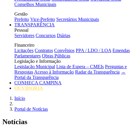
Conselhos Municipais
Gestão
Prefeito
Vice-Prefeito
Secretários Municipais
TRANSPARÊNCIA
Pessoal
Servidores
Concursos
Diárias
Financeiro
Licitações
Contratos
Convênios
PPA / LDO / LOA
Emendas
Parlamentares
Obras Públicas
Legislação e Informação
Legislação Municipal
Lista de Espera – CMEIs
Perguntas e
Respostas
Acesso à Informação
Radar da Transparência
→
Portal da Transparência
CONHEÇA CAMPINA
OUVIDORIA
Início
Portal de Notícias
Notícias