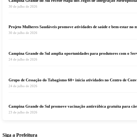
Campina Grande do Sul recebe etapa dos Jogos de Integração Metropolita
30 de julho de 2026
Projeto Mulheres Saudáveis promove atividades de saúde e bem-estar no 
30 de julho de 2026
Campina Grande do Sul amplia oportunidades para produtores com o Serv
24 de julho de 2026
Grupo de Cessação do Tabagismo 60+ inicia atividades no Centro de Conv
24 de julho de 2026
Campina Grande do Sul promove vacinação antirrábica gratuita para cães e
23 de julho de 2026
Siga a Prefeitura