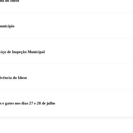
na do Idoso
município
iço de Inspeção Municipal
ivência do Idoso
 gatos nos dias 27 e 28 de julho