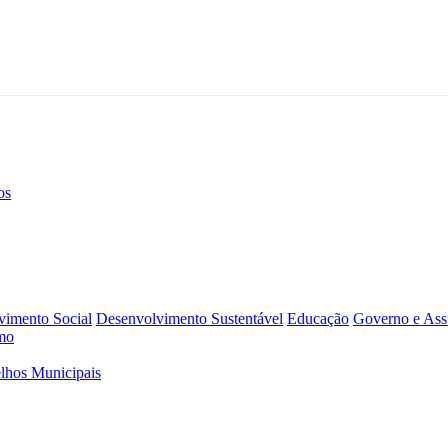
os
vimento Social
Desenvolvimento Sustentável
Educação
Governo e Assu
mo
lhos Municipais