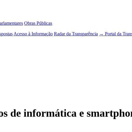
rlamentares
Obras Públicas
spostas
Acesso à Informação
Radar da Transparência
→ Portal da Tran
s de informática e smartpho