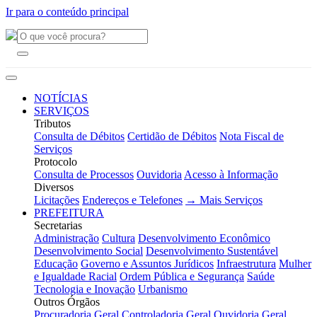
Ir para o conteúdo principal
NOTÍCIAS
SERVIÇOS
Tributos
Consulta de Débitos
Certidão de Débitos
Nota Fiscal de
Serviços
Protocolo
Consulta de Processos
Ouvidoria
Acesso à Informação
Diversos
Licitações
Endereços e Telefones
→ Mais Serviços
PREFEITURA
Secretarias
Administração
Cultura
Desenvolvimento Econômico
Desenvolvimento Social
Desenvolvimento Sustentável
Educação
Governo e Assuntos Jurídicos
Infraestrutura
Mulher
e Igualdade Racial
Ordem Pública e Segurança
Saúde
Tecnologia e Inovação
Urbanismo
Outros Órgãos
Procuradoria Geral
Controladoria Geral
Ouvidoria Geral