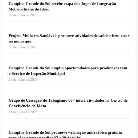
Campina Grande do Sul recebe etapa dos Jogos de Integração
Metropolitana do Idoso
30 de julho de 2026
Projeto Mulheres Saudáveis promove atividades de saúde e bem-estar
no município
30 de julho de 2026
Campina Grande do Sul amplia oportunidades para produtores com
o Serviço de Inspeção Municipal
24 de julho de 2026
Grupo de Cessação do Tabagismo 60+ inicia atividades no Centro de
Convivência do Idoso
24 de julho de 2026
Campina Grande do Sul promove vacinação antirrábica gratuita
para cães e gatos nos dias 27 e 28 de julho