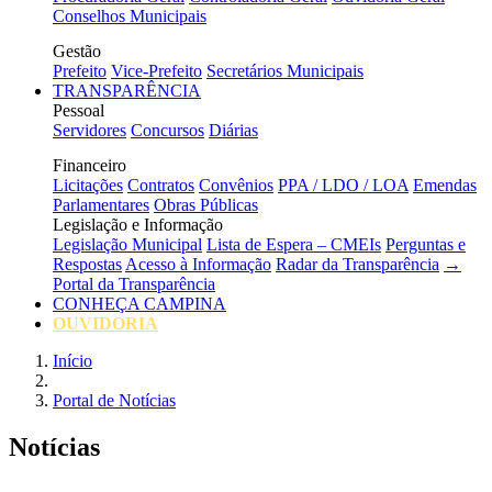
Conselhos Municipais
Gestão
Prefeito
Vice-Prefeito
Secretários Municipais
TRANSPARÊNCIA
Pessoal
Servidores
Concursos
Diárias
Financeiro
Licitações
Contratos
Convênios
PPA / LDO / LOA
Emendas
Parlamentares
Obras Públicas
Legislação e Informação
Legislação Municipal
Lista de Espera – CMEIs
Perguntas e
Respostas
Acesso à Informação
Radar da Transparência
→
Portal da Transparência
CONHEÇA CAMPINA
OUVIDORIA
Início
Portal de Notícias
Notícias