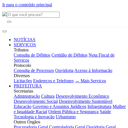
Ir para o conteúdo principal
NOTÍCIAS
SERVIÇOS
Tributos
Consulta de Débitos
Certidão de Débitos
Nota Fiscal de
Serviços
Protocolo
Consulta de Processos
Ouvidoria
Acesso à Informação
Diversos
Licitações
Endereços e Telefones
→ Mais Serviços
PREFEITURA
Secretarias
Administração
Cultura
Desenvolvimento Econômico
Desenvolvimento Social
Desenvolvimento Sustentável
Educação
Governo e Assuntos Jurídicos
Infraestrutura
Mulher
e Igualdade Racial
Ordem Pública e Segurança
Saúde
Tecnologia e Inovação
Urbanismo
Outros Órgãos
Procuradoria Geral
Controladoria Geral
Ouvidoria Geral