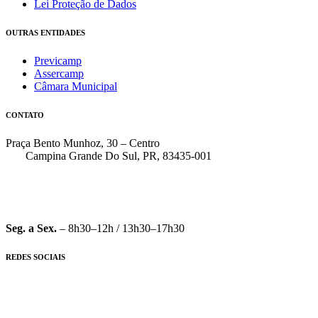
Lei Proteção de Dados
OUTRAS ENTIDADES
Previcamp
Assercamp
Câmara Municipal
CONTATO
Praça Bento Munhoz, 30 – Centro
Campina Grande Do Sul, PR, 83435-001
(41) 3162-7000
faleconosco@pmcgs.pr.gov.br
Seg. a Sex.
– 8h30–12h / 13h30–17h30
REDES SOCIAIS
© 2026 Prefeitura Municipal de Campina Grande do Sul – PR |
Preferências de Cookies
|