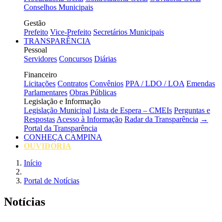
Conselhos Municipais
Gestão
Prefeito
Vice-Prefeito
Secretários Municipais
TRANSPARÊNCIA
Pessoal
Servidores
Concursos
Diárias
Financeiro
Licitações
Contratos
Convênios
PPA / LDO / LOA
Emendas
Parlamentares
Obras Públicas
Legislação e Informação
Legislação Municipal
Lista de Espera – CMEIs
Perguntas e
Respostas
Acesso à Informação
Radar da Transparência
→
Portal da Transparência
CONHEÇA CAMPINA
OUVIDORIA
Início
Portal de Notícias
Notícias