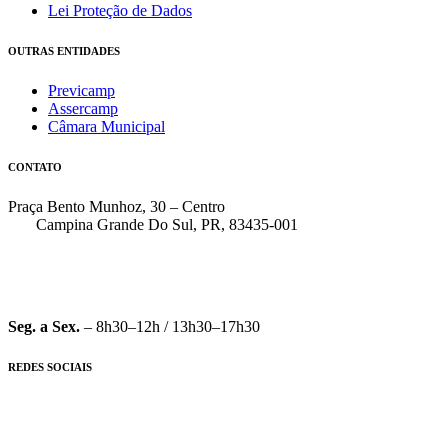
Lei Proteção de Dados
OUTRAS ENTIDADES
Previcamp
Assercamp
Câmara Municipal
CONTATO
Praça Bento Munhoz, 30 – Centro
Campina Grande Do Sul, PR, 83435-001
(41) 3162-7000
faleconosco@pmcgs.pr.gov.br
Seg. a Sex.
– 8h30–12h / 13h30–17h30
REDES SOCIAIS