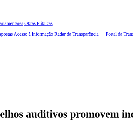
rlamentares
Obras Públicas
spostas
Acesso à Informação
Radar da Transparência
→ Portal da Tran
elhos auditivos promovem inc