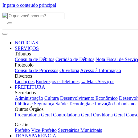
Ir para o conteúdo principal
NOTÍCIAS
SERVIÇOS
Tributos
Consulta de Débitos
Certidão de Débitos
Nota Fiscal de Serviç
Protocolo
Consulta de Processos
Ouvidoria
Acesso à Informação
Diversos
Licitações
Endereços e Telefones
→ Mais Serviços
PREFEITURA
Secretarias
Administração
Cultura
Desenvolvimento Econômico
Desenvol
Pública e Segurança
Saúde
Tecnologia e Inovação
Urbanismo
Outros Órgãos
Procuradoria Geral
Controladoria Geral
Ouvidoria Geral
Conse
Gestão
Prefeito
Vice-Prefeito
Secretários Municipais
TRANSPARÊNCIA