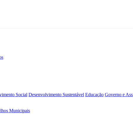
os
vimento Social
Desenvolvimento Sustentável
Educação
Governo e Assu
lhos Municipais