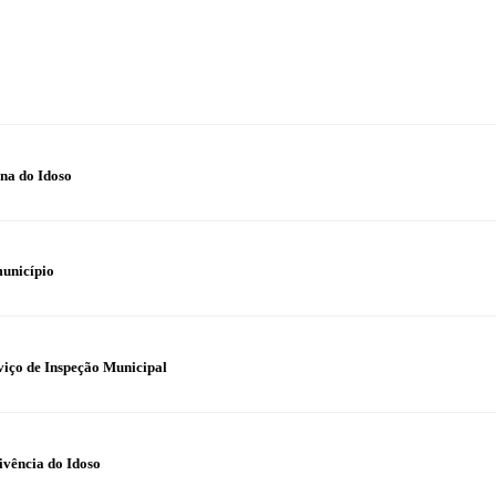
na do Idoso
município
iço de Inspeção Municipal
ivência do Idoso