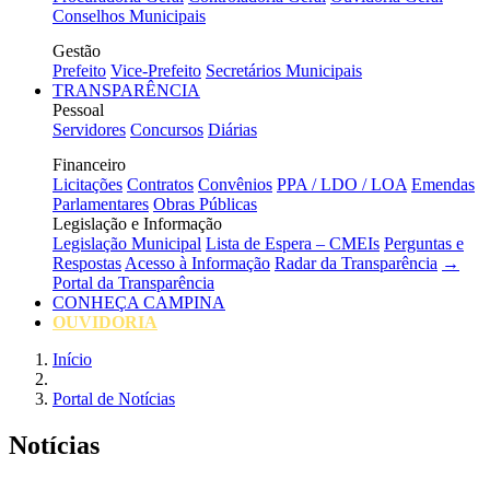
Conselhos Municipais
Gestão
Prefeito
Vice-Prefeito
Secretários Municipais
TRANSPARÊNCIA
Pessoal
Servidores
Concursos
Diárias
Financeiro
Licitações
Contratos
Convênios
PPA / LDO / LOA
Emendas
Parlamentares
Obras Públicas
Legislação e Informação
Legislação Municipal
Lista de Espera – CMEIs
Perguntas e
Respostas
Acesso à Informação
Radar da Transparência
→
Portal da Transparência
CONHEÇA CAMPINA
OUVIDORIA
Início
Portal de Notícias
Notícias