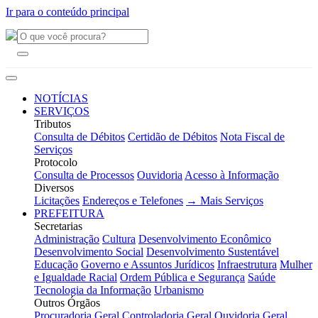
Ir para o conteúdo principal
NOTÍCIAS
SERVIÇOS
Tributos
Consulta de Débitos
Certidão de Débitos
Nota Fiscal de
Serviços
Protocolo
Consulta de Processos
Ouvidoria
Acesso à Informação
Diversos
Licitações
Endereços e Telefones
→ Mais Serviços
PREFEITURA
Secretarias
Administração
Cultura
Desenvolvimento Econômico
Desenvolvimento Social
Desenvolvimento Sustentável
Educação
Governo e Assuntos Jurídicos
Infraestrutura
Mulher
e Igualdade Racial
Ordem Pública e Segurança
Saúde
Tecnologia da Informação
Urbanismo
Outros Órgãos
Procuradoria Geral
Controladoria Geral
Ouvidoria Geral