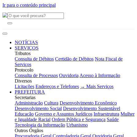
Ir para o conteúdo principal
NOTÍCIAS
SERVIÇOS
Tributos
Consulta de Débitos
Certidão de Débitos
Nota Fiscal de
Serviços
Protocolo
Consulta de Processos
Ouvidoria
Acesso à Informação
Diversos
Licitações
Endereços e Telefones
→ Mais Serviços
PREFEITURA
Secretarias
Administração
Cultura
Desenvolvimento Econômico
Desenvolvimento Social
Desenvolvimento Sustentável
Educação
Governo e Assuntos Jurídicos
Infraestrutura
Mulher
e Igualdade Racial
Ordem Pública e Segurança
Saúde
Tecnologia da Informação
Urbanismo
Outros Órgãos
Procuradoria Geral
Controladoria Geral
Ouvidoria Geral