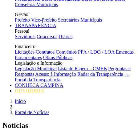
Conselhos Municipais
Gestão
Prefeito
Vice-Prefeito
Secretários Municipais
TRANSPARÊNCIA
Pessoal
Servidores
Concursos
Diárias
Financeiro
Licitações
Contratos
Convênios
PPA / LDO / LOA
Emendas
Parlamentares
Obras Públicas
Legislação e Informação
Legislação Municipal
Lista de Espera – CMEIs
Perguntas e
Respostas
Acesso à Informação
Radar da Transparência
→
Portal da Transparência
CONHEÇA CAMPINA
OUVIDORIA
Início
Portal de Notícias
Notícias