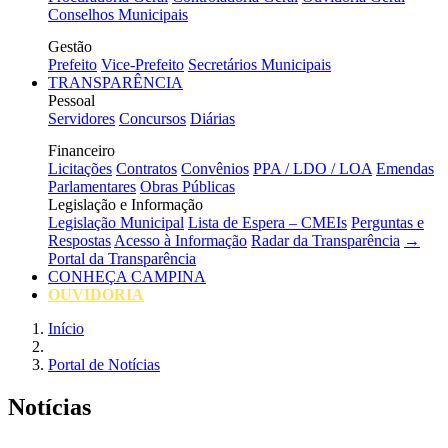
Conselhos Municipais
Gestão
Prefeito
Vice-Prefeito
Secretários Municipais
TRANSPARÊNCIA
Pessoal
Servidores
Concursos
Diárias
Financeiro
Licitações
Contratos
Convênios
PPA / LDO / LOA
Emendas
Parlamentares
Obras Públicas
Legislação e Informação
Legislação Municipal
Lista de Espera – CMEIs
Perguntas e
Respostas
Acesso à Informação
Radar da Transparência
→
Portal da Transparência
CONHEÇA CAMPINA
OUVIDORIA
Início
Portal de Notícias
Notícias