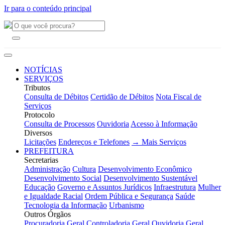
Ir para o conteúdo principal
NOTÍCIAS
SERVIÇOS
Tributos
Consulta de Débitos
Certidão de Débitos
Nota Fiscal de
Serviços
Protocolo
Consulta de Processos
Ouvidoria
Acesso à Informação
Diversos
Licitações
Endereços e Telefones
→ Mais Serviços
PREFEITURA
Secretarias
Administração
Cultura
Desenvolvimento Econômico
Desenvolvimento Social
Desenvolvimento Sustentável
Educação
Governo e Assuntos Jurídicos
Infraestrutura
Mulher
e Igualdade Racial
Ordem Pública e Segurança
Saúde
Tecnologia da Informação
Urbanismo
Outros Órgãos
Procuradoria Geral
Controladoria Geral
Ouvidoria Geral