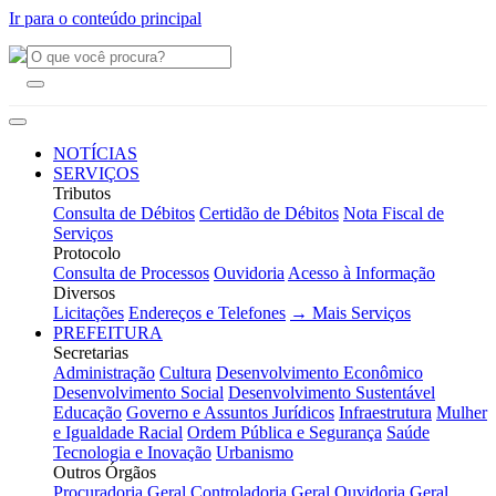
Ir para o conteúdo principal
NOTÍCIAS
SERVIÇOS
Tributos
Consulta de Débitos
Certidão de Débitos
Nota Fiscal de
Serviços
Protocolo
Consulta de Processos
Ouvidoria
Acesso à Informação
Diversos
Licitações
Endereços e Telefones
→ Mais Serviços
PREFEITURA
Secretarias
Administração
Cultura
Desenvolvimento Econômico
Desenvolvimento Social
Desenvolvimento Sustentável
Educação
Governo e Assuntos Jurídicos
Infraestrutura
Mulher
e Igualdade Racial
Ordem Pública e Segurança
Saúde
Tecnologia e Inovação
Urbanismo
Outros Órgãos
Procuradoria Geral
Controladoria Geral
Ouvidoria Geral