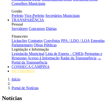
Conselhos Municipais
Gestão
Prefeito
Vice-Prefeito
Secretários Municipais
TRANSPARÊNCIA
Pessoal
Servidores
Concursos
Diárias
Financeiro
Licitações
Contratos
Convênios
PPA / LDO / LOA
Emendas
Parlamentares
Obras Públicas
Legislação e Informação
Legislação Municipal
Lista de Espera – CMEIs
Perguntas e
Respostas
Acesso à Informação
Radar da Transparência
→
Portal da Transparência
CONHEÇA CAMPINA
OUVIDORIA
Início
Portal de Notícias
Notícias